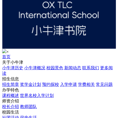
×
首页
关于小牛津
小牛津历史
小牛津概况
校园景色
新闻动态
联系我们
更多阅
读
招生信息
招生简章
奖学金计划
预约探校
入学申请
学费相关
常见问题
办学特色
课程概述
世界名校入学计划
师资介绍
校长介绍
教师团队
校园生活
社团活动
宿舍生活