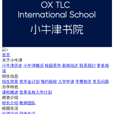
×
首页
关于小牛津
小牛津历史
小牛津概况
校园景色
新闻动态
联系我们
更多阅
读
招生信息
招生简章
奖学金计划
预约探校
入学申请
学费相关
常见问题
办学特色
课程概述
世界名校入学计划
师资介绍
校长介绍
教师团队
校园生活
社团活动
宿舍生活