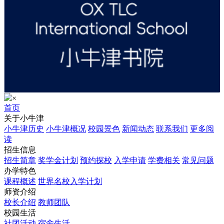
×
首页
关于小牛津
小牛津历史
小牛津概况
校园景色
新闻动态
联系我们
更多阅
读
招生信息
招生简章
奖学金计划
预约探校
入学申请
学费相关
常见问题
办学特色
课程概述
世界名校入学计划
师资介绍
校长介绍
教师团队
校园生活
社团活动
宿舍生活